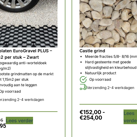
tplaten EuroGravel PLUS –
Castle grind
Meerde fracties 5/8- 8/16 (m
m2 per stuk – Zwart
Hard gesteente met goede
ogwaardig anti-worteldoek
slijtvastigheid en kleurbehoud
0g/m2)
Natuurlijk product
ootste grindmatten op de markt
t 1,15m2 per stuk
Op voorraad
nvoudig aan te leggen
Verzending 2-4 werkdagen
Op voorraad
erzending 2-4 werkdagen
€
152,00
-
Lees
€
254,00
95
Lees verder
verde
,95