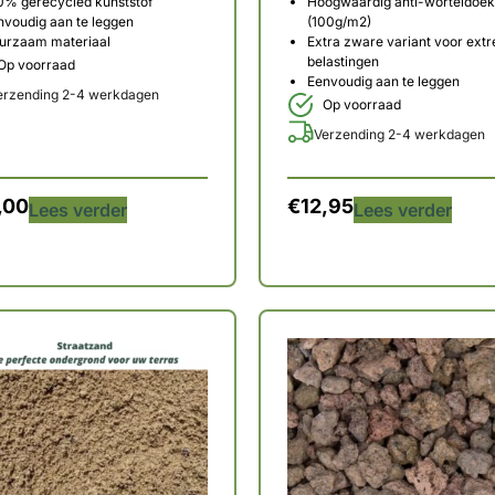
0% gerecycled kunststof
Hoogwaardig anti-worteldoek
nvoudig aan te leggen
(100g/m2)
urzaam materiaal
Extra zware variant voor ext
belastingen
Op voorraad
Eenvoudig aan te leggen
erzending 2-4 werkdagen
Op voorraad
Verzending 2-4 werkdagen
,00
€
12,95
Lees verder
Lees verder