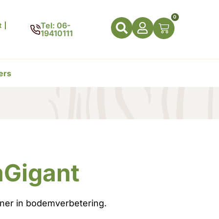
0
Tel: 06-
t
19410111
ers
mGigant
tner in bodemverbetering.