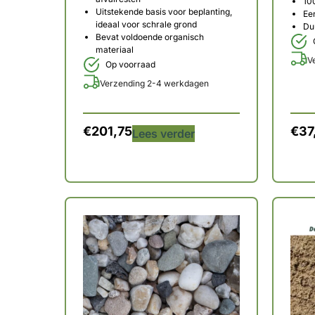
10
Uitstekende basis voor beplanting,
Ee
ideaal voor schrale grond
Du
Bevat voldoende organisch
materiaal
V
Op voorraad
Verzending 2-4 werkdagen
€
201,75
€
37
Lees verder