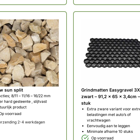
w sun split
Grindmatten Easygravel 3
cties; 8/11 – 11/16 – 16/22 mm
zwart – 91,2 x 65 x 3,4cm –
r hard gesteente , slijtvast
stuk
uurlijk product
Extra zware variant voor ext
Op voorraad
belastingen met auto’s of
vrachtwagen
erzending 2-4 werkdagen
Eenvoudig aan te leggen
Minimale afname 10 stuks
Op voorraad