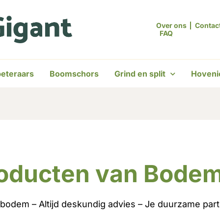
Over ons
Contac
FAQ
eteraars
Boomschors
Grind en split
Hoveni
roducten van Bode
 bodem – Altijd deskundig advies – Je duurzame par