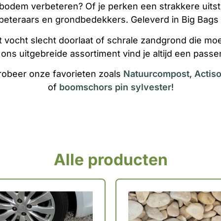
n bodem verbeteren? Of je perken een strakkere uits
eteraars en grondbedekkers. Geleverd in Big Bags 
t vocht slecht doorlaat of schrale zandgrond die mo
 ons uitgebreide assortiment vind je altijd een passe
robeer onze favorieten zoals
Natuurcompost
,
Actiso
of
boomschors pin sylvester
!
Alle producten