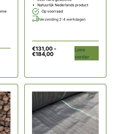
Natuurlijk Nederlands product
reme
Op voorraad
Verzending 2-4 werkdagen
€
131,00
-
Lees
€
184,00
verder