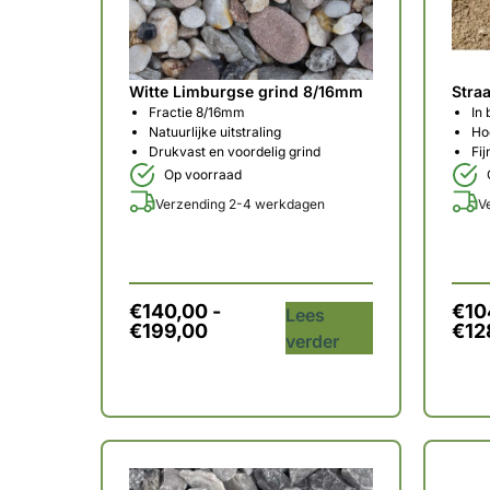
Witte Limburgse grind 8/16mm
Stra
Fractie 8/16mm
In 
Natuurlijke uitstraling
Ho
Drukvast en voordelig grind
Fij
Op voorraad
Verzending 2-4 werkdagen
V
€
140,00
-
€
10
Lees
€
199,00
€
12
verder