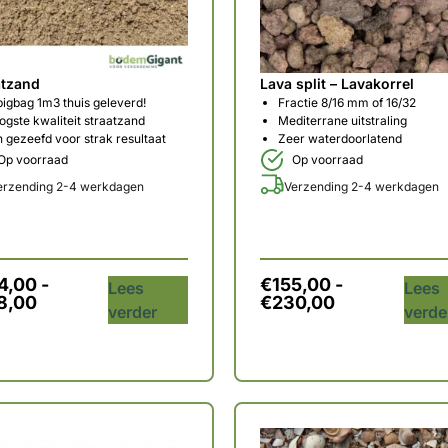
atzand
Lava split – Lavakorrel
bigbag 1m3 thuis geleverd!
Fractie 8/16 mm of 16/32
ogste kwaliteit straatzand
Mediterrane uitstraling
n gezeefd voor strak resultaat
Zeer waterdoorlatend
Op voorraad
Op voorraad
erzending 2-4 werkdagen
Verzending 2-4 werkdagen
4,00
-
€
155,00
-
Lees
Lees
8,00
€
230,00
verder
verde