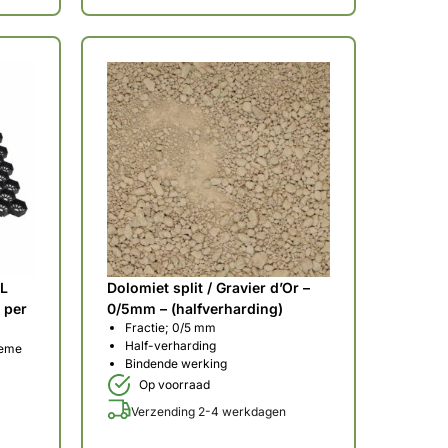
XL
Dolomiet split / Gravier d’Or –
 per
0/5mm – (halfverharding)
Fractie; 0/5 mm
Half-verharding
reme
Bindende werking
Op voorraad
Verzending 2-4 werkdagen