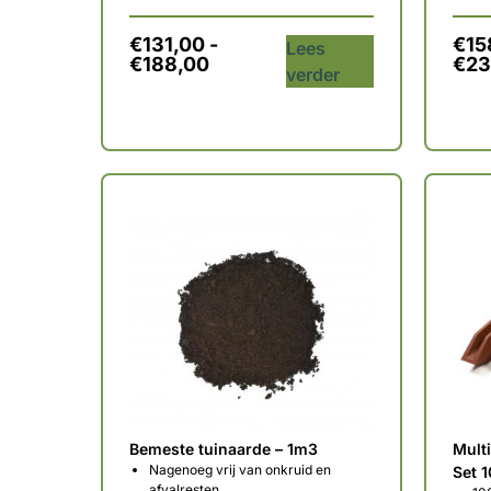
€
131,00
-
€
15
Lees
€
188,00
€
23
verder
Bemeste tuinaarde – 1m3
Mult
Nagenoeg vrij van onkruid en
Set 1
afvalresten