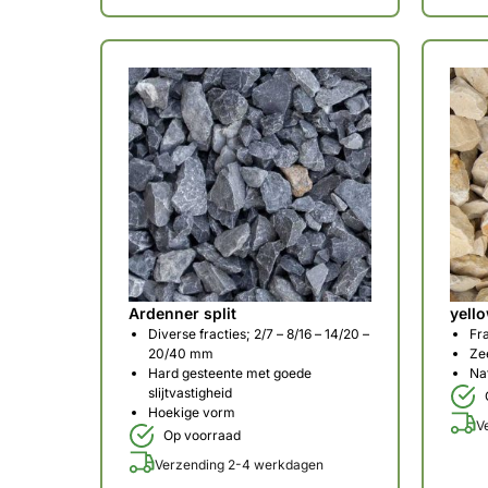
Ardenner split
yello
Diverse fracties; 2/7 – 8/16 – 14/20 –
Fra
20/40 mm
Zee
Hard gesteente met goede
Nat
slijtvastigheid
Hoekige vorm
V
Op voorraad
Verzending 2-4 werkdagen