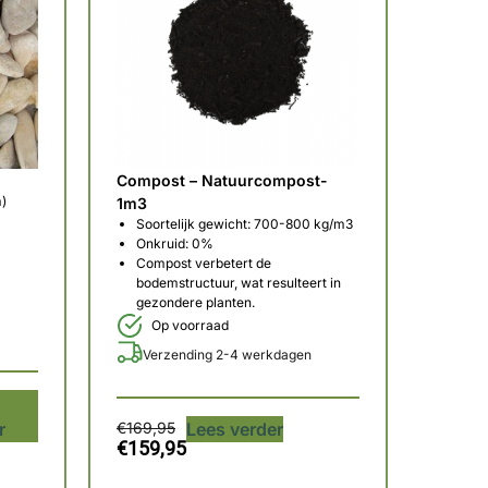
Compost – Natuurcompost-
m)
1m3
Soortelijk gewicht: 700-800 kg/m3
Onkruid: 0%
Compost verbetert de
bodemstructuur, wat resulteert in
gezondere planten.
Op voorraad
Verzending 2-4 werkdagen
r
€
169,95
Lees verder
€
159,95