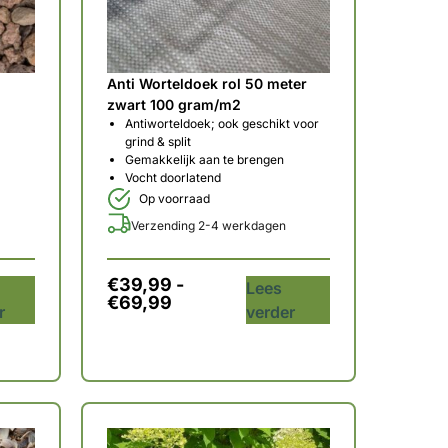
Anti Worteldoek rol 50 meter
zwart 100 gram/m2
Antiworteldoek; ook geschikt voor
grind & split
Gemakkelijk aan te brengen
Vocht doorlatend
Op voorraad
Verzending 2-4 werkdagen
€
39,99
-
Lees
€
69,99
r
verder