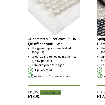
Grindmatten EuroGravel PLUS –
Spli
1,15 m² per stuk – Wit
1.15
Hoogwaardig anti-worteldoek
Ho
(80g/m2)
(8
Grootste matten op de markt met
Gr
1,15m2 per stuk
me
Eenvoudig aan te leggen
Ee
Op voorraad
Verzending 2-4 werkdagen
V
€
15,95
Lees verder
€
14,
€
13,95
€
12