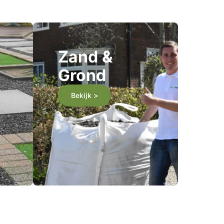
Zand &
Grond
Bekijk >