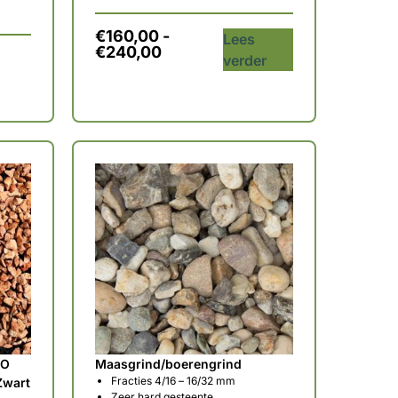
€
160,00
-
Lees
€
240,00
verder
RO
Maasgrind/boerengrind
Fracties 4/16 – 16/32 mm
Zwart
Zeer hard gesteente