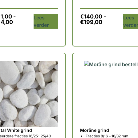
31,00
-
€
140,00
-
Lees
Lees
84,00
€
199,00
verder
verde
tal White grind
Moräne grind
erdere fracties 16/25- 25/40
Fracties 8/16 – 16/32 mm