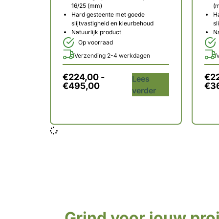
16/25 (mm)
(
Hard gesteente met goede
H
slijtvastigheid en kleurbehoud
sl
Natuurlijk product
Na
Op voorraad
Verzending 2-4 werkdagen
€
224,00
-
€
2
Lees
€
495,00
€
3
verder
Grind voor jouw proj