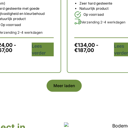
mm)
Zeer hard gesteente
ard gesteente met goede
Natuurlijk product
ijtvastigheid en kleurbehoud
Op voorraad
tuurlijk product
Verzending 2-4 werkdagen
Op voorraad
Verzending 2-4 werkdagen
24,00
-
€
134,00
-
Lees
Lees
67,00
€
187,00
verder
verde
Meer laden
ect in