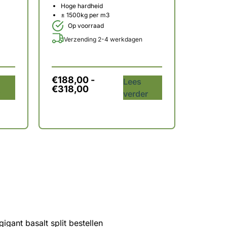
Hoge hardheid
± 1500kg per m3
Op voorraad
Verzending 2-4 werkdagen
€
188,00
-
Lees
€
318,00
r
verder