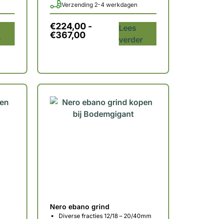
Verzending 2-4 werkdagen
€
224,00
-
Lees
€
367,00
r
verder
Nero ebano grind
Diverse fracties 12/18 – 20/40mm