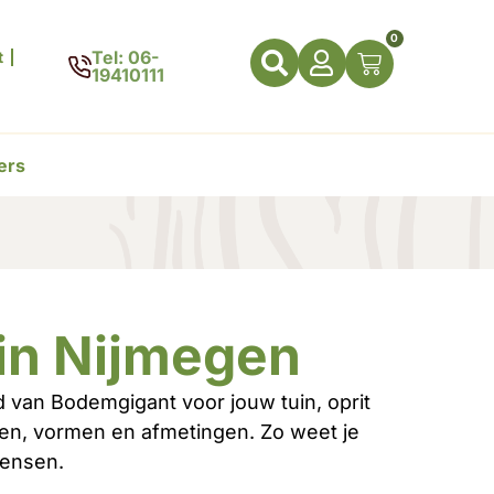
0
Tel: 06-
t
19410111
ers
 in Nijmegen
 van Bodemgigant voor jouw tuin, oprit
uren, vormen en afmetingen. Zo weet je
wensen.