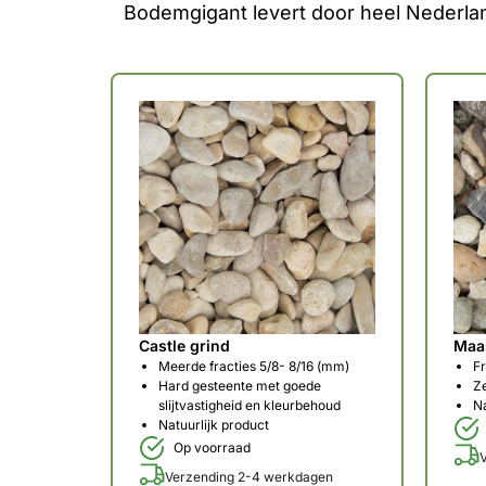
Bodemgigant levert door heel Nederland
Castle grind
Maa
Meerde fracties 5/8- 8/16 (mm)
Fr
Hard gesteente met goede
Z
slijtvastigheid en kleurbehoud
Na
Natuurlijk product
Op voorraad
Verzending 2-4 werkdagen