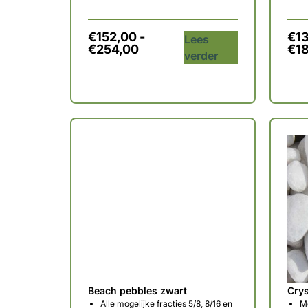
€
152,00
-
€
1
Lees
€
254,00
€
1
verder
Beach pebbles zwart
Crys
Alle mogelijke fracties 5/8, 8/16 en
Me