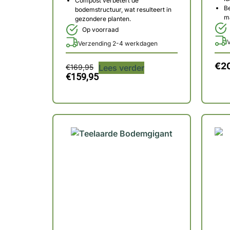
Compost verbetert de
B
bodemstructuur, wat resulteert in
ma
gezondere planten.
Op voorraad
Verzending 2-4 werkdagen
€
2
€
169,95
Lees verder
€
159,95