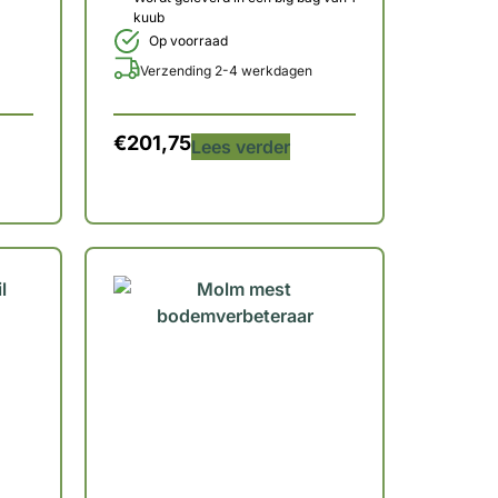
kuub
Op voorraad
Verzending 2-4 werkdagen
€
201,75
Lees verder