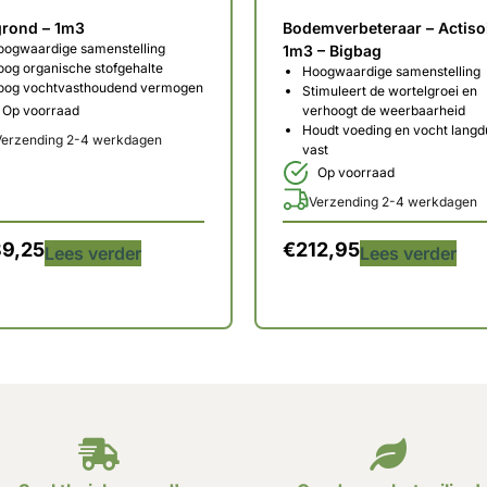
grond – 1m3
Bodemverbeteraar – Actisoi
oogwaardige samenstelling
1m3 – Bigbag
og organische stofgehalte
Hoogwaardige samenstelling
oog vochtvasthoudend vermogen
Stimuleert de wortelgroei en
Op voorraad
verhoogt de weerbaarheid
Houdt voeding en vocht langd
Verzending 2-4 werkdagen
vast
Op voorraad
Verzending 2-4 werkdagen
89,25
€
212,95
Lees verder
Lees verder