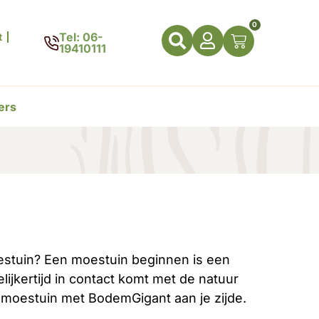
0
Tel: 06-
t
19410111
ers
n
oestuin? Een moestuin beginnen is een
ijkertijd in contact komt met de natuur
n moestuin met BodemGigant aan je zijde.