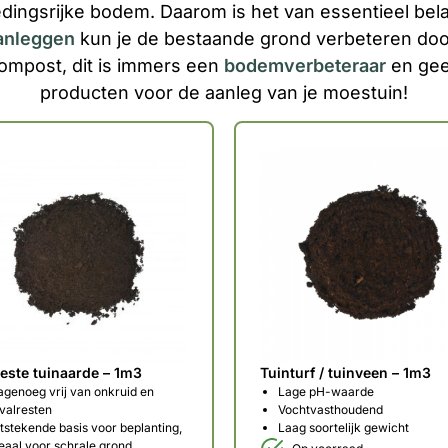
dingsrijke bodem. Daarom is het van essentieel bel
anleggen
kun je de bestaande grond verbeteren doo
compost, dit is immers een
bodemverbeteraar
en gee
producten voor de aanleg van je moestuin!
ste tuinaarde – 1m3
Tuinturf / tuinveen – 1m3
genoeg vrij van onkruid en
Lage pH-waarde
valresten
Vochtvasthoudend
tstekende basis voor beplanting,
Laag soortelijk gewicht
eaal voor schrale grond