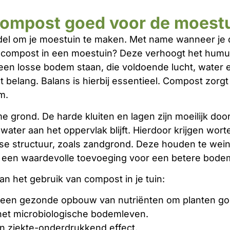
compost goed voor de moest
del om je moestuin te maken. Met name wanneer je
compost in een moestuin? Deze verhoogt het humus
en losse bodem staan, die voldoende lucht, water e
 belang. Balans is hierbij essentieel. Compost zorgt
m.
e grond. De harde kluiten en lagen zijn moeilijk doo
ater aan het oppervlak blijft. Hierdoor krijgen worte
se structuur, zoals zandgrond. Deze houden te wein
st een waardevolle toevoeging voor een betere bode
van het gebruik van compost in je tuin:
een gezonde opbouw van nutriënten om planten goe
het microbiologische bodemleven.
n ziekte-onderdrukkend effect.