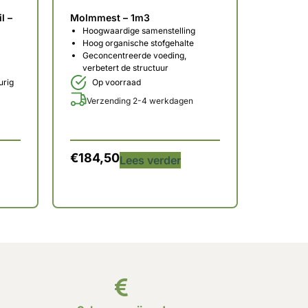
l –
Molmmest – 1m3
Hoogwaardige samenstelling
Hoog organische stofgehalte
Geconcentreerde voeding,
verbetert de structuur
urig
Op voorraad
Verzending 2-4 werkdagen
€
184,50
Lees verder