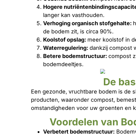
Hogere nutriëntenbindingscapacite
langer kan vasthouden.
Verhoging organisch stofgehalte:
h
de bodem zit, is circa 90%.
Koolstof opslag:
meer koolstof in d
Waterregulering:
dankzij compost 
Betere bodemstructuur:
compost z
bodemdeeltjes.
De bas
Een gezonde, vruchtbare bodem is de sle
producten, waaronder compost, bemeste
omstandigheden voor uw groenten en k
Voordelen van Bo
Verbetert bodemstructuur:
Bodemve