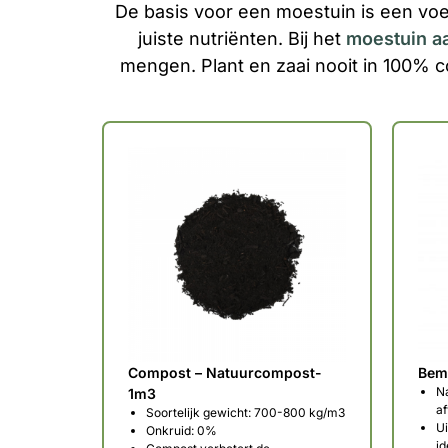
De basis voor een moestuin is een voe
juiste nutriënten. Bij het
moestuin a
mengen. Plant en zaai nooit in 100% 
Compost – Natuurcompost-
Beme
Na
1m3
af
Soortelijk gewicht: 700-800 kg/m3
Ui
Onkruid: 0%
id