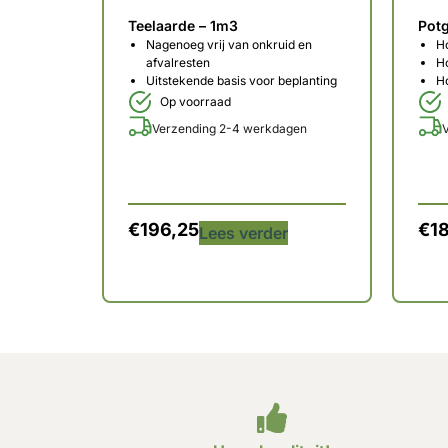
Teelaarde – 1m3
Pot
Nagenoeg vrij van onkruid en
H
afvalresten
Ho
Uitstekende basis voor beplanting
H
Op voorraad
Verzending 2-4 werkdagen
€
196,25
€
1
Lees verder