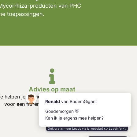
 Mycorrhiza-producten van PHC
che toepassingen.
Advies op maat
e helpen je bij kiezen van de juiste producten –
voor een florerende en gezonde bodem.