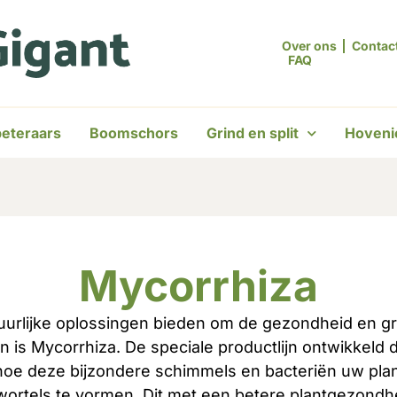
Over ons
Contac
FAQ
eteraars
Boomschors
Grind en split
Hoveni
Mycorrhiza
urlijke oplossingen bieden om de gezondheid en gr
 is Mycorrhiza. De speciale productlijn ontwikkeld d
hoe deze bijzondere schimmels en bacteriën uw pl
wortels te vormen. Dit met een betere plantgezondhe