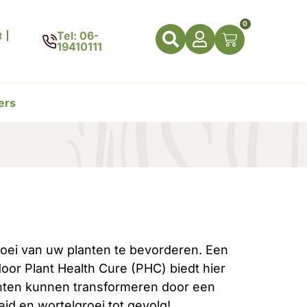
0
Tel: 06-
t
19410111
ers
oei van uw planten te bevorderen. Een
oor Plant Health Cure (PHC) biedt hier
anten kunnen transformeren door een
id en wortelgroei tot gevolg!