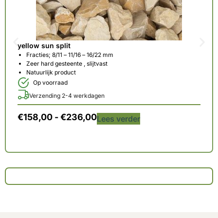
yellow sun split
Fracties; 8/11 – 11/16 – 16/22 mm
Zeer hard gesteente , slijtvast
Natuurlijk product
Op voorraad
Verzending 2-4 werkdagen
€
158,00
-
€
236,00
Lees verder