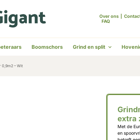
Over ons
Contac
FAQ
eteraars
Boomschors
Grind en split
Hoveni
r 0,9m2 – Wit
Grind
extra
Met de Eur
en spoorvr
betreft een