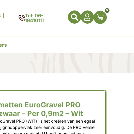
0
Tel: 06-
t
19410111
ers
matten EuroGravel PRO
 zwaar – Per 0,9m2 – Wit
oGravel PRO (WIT) is het creëren van een egaal
ij grindoppervlak zeer eenvoudig. De PRO versie
 extra zware variant! U heeft geen last van