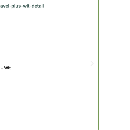
 – Wit
Grindmatte
Handige kl
Hoge Belas
Onzichtbaa
Op voor
Verzendi
€
13,95
Le