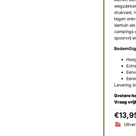
wegzakken 
drukvast. 
tegen onkr
siertuin al
campings d
spoorvrij e
BodemGigan
Hoog
Extr
Eenv
Eenm
Levering b
Grotere h
Vraag vrij
€
13,9
Uitve