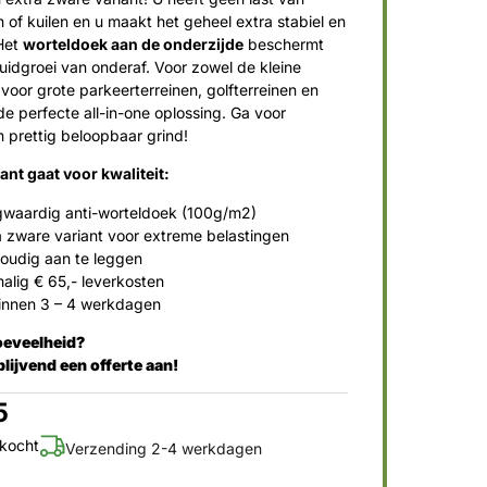
of kuilen en u maakt het geheel extra stabiel en
Het
worteldoek aan de onderzijde
beschermt
uidgroei van onderaf. Voor zowel de kleine
s voor grote parkeerterreinen, golfterreinen en
e perfecte all-in-one oplossing. Ga voor
n prettig beloopbaar grind!
t gaat voor kwaliteit:
waardig anti-worteldoek (100g/m2)
a zware variant voor extreme belastingen
oudig aan te leggen
alig € 65,- leverkosten
innen 3 – 4 werkdagen
oeveelheid?
blijvend een offerte aan!
5
rkocht
Verzending 2-4 werkdagen