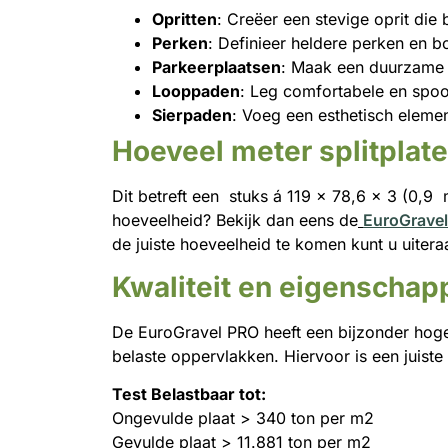
Opritten
: Creëer een stevige oprit die
Perken
: Definieer heldere perken en bo
Parkeerplaatsen
: Maak een duurzame 
Looppaden
: Leg comfortabele en spoo
Sierpaden
: Voeg een esthetisch elemen
Hoeveel meter splitplate
Dit betreft een stuks á 119 x 78,6 x 3 (0,9
hoeveelheid? Bekijk dan eens de
EuroGravel
de juiste hoeveelheid te komen kunt u uite
Kwaliteit en eigenschap
De EuroGravel PRO heeft een bijzonder hoge
belaste oppervlakken. Hiervoor is een juiste
Test Belastbaar tot:
Ongevulde plaat > 340 ton per m2
Gevulde plaat > 11.881 ton per m2