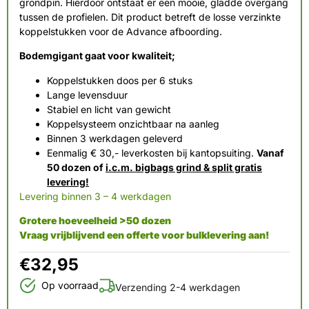
grondpin. Hierdoor ontstaat er een mooie, gladde overgang
tussen de profielen. Dit product betreft de losse verzinkte
koppelstukken voor de Advance afboording.
Bodemgigant gaat voor kwaliteit;
Koppelstukken doos per 6 stuks
Lange levensduur
Stabiel en licht van gewicht
Koppelsysteem onzichtbaar na aanleg
Binnen 3 werkdagen geleverd
Eenmalig € 30,- leverkosten bij kantopsuiting.
Vanaf
50 dozen of
i.c.m. bigbags grind & split gratis
levering!
Levering binnen 3 – 4 werkdagen
Grotere hoeveelheid >50 dozen
Vraag vrijblijvend een offerte voor bulklevering aan!
€
32,95
Op voorraad
Verzending 2-4 werkdagen