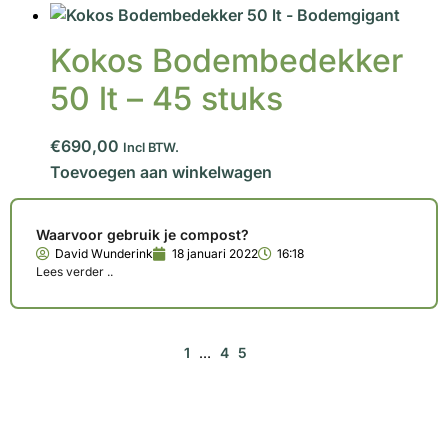
Kokos Bodembedekker
50 lt – 45 stuks
€690,00
Incl BTW.
Toevoegen aan winkelwagen
Waarvoor gebruik je compost?
David Wunderink
18 januari 2022
16:18
Lees verder ..
1
…
4
5
6