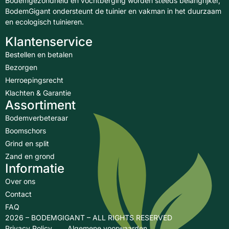
Bodemgezondheid en vochtberging worden steeds belangrijker,
BodemGigant ondersteunt de tuinier en vakman in het duurzaam
en ecologisch tuinieren.
Klantenservice
Bestellen en betalen
Bezorgen
Herroepingsrecht
Klachten & Garantie
Assortiment
Bodemverbeteraar
Boomschors
Grind en split
Zand en grond
Informatie
Over ons
Contact
FAQ
2026 – BODEMGIGANT – ALL RIGHTS RESERVED
Privacy Policy
Algemene voorwaarden