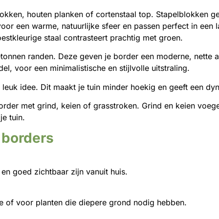
okken, houten planken of cortenstaal top. Stapelblokken gev
or een warme, natuurlijke sfeer en passen perfect in een la
estkleurige staal contrasteert prachtig met groen.
etonnen randen. Deze geven je border een moderne, nette 
el, voor een minimalistische en stijlvolle uitstraling.
 leuk idee. Dit maakt je tuin minder hoekig en geeft een dy
border met grind, keien of grasstroken. Grind en keien voege
e tuin.
 borders
en goed zichtbaar zijn vanuit huis.
te of voor planten die diepere grond nodig hebben.