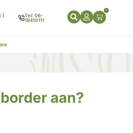
0
Tel: 06-
t
19410111
ers
nborder aan?