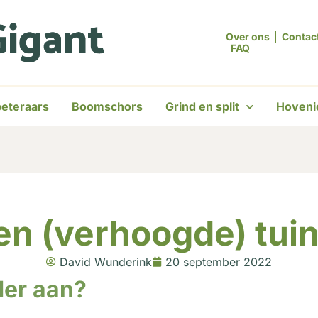
Over ons
Contac
FAQ
eteraars
Boomschors
Grind en split
Hoveni
een (verhoogde) tui
David Wunderink
20 september 2022
der aan?