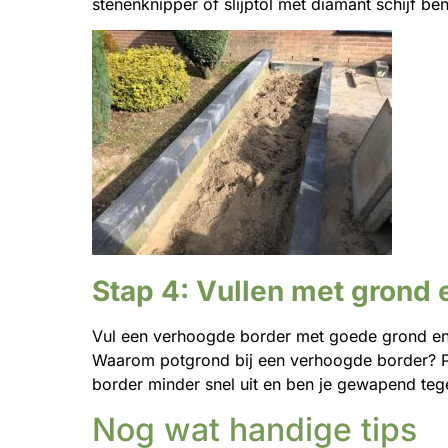
stenenknipper of slijptol met diamant schijf be
Stap 4: Vullen met grond 
Vul een verhoogde border met goede grond en 
Waarom potgrond bij een verhoogde border? Pot
border minder snel uit en ben je gewapend teg
Nog wat handige tips