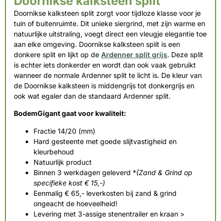
Doornikse kalksteen split
Doornikse kalksteen split zorgt voor tijdloze klasse voor je
tuin of buitenruimte. Dit unieke siergrind, met zijn warme en
natuurlijke uitstraling, voegt direct een vleugje elegantie toe
aan elke omgeving. Doornikse kalksteen split is een
donkere split en lijkt op de
Ardenner split grijs
. Deze split
is echter iets donkerder en wordt dan ook vaak gebruikt
wanneer de normale Ardenner split te licht is. De kleur van
de Doornikse kalksteen is middengrijs tot donkergrijs en
ook wat egaler dan de standaard Ardenner split.
BodemGigant gaat voor kwaliteit:
Fractie 14/20 (mm)
Hard gesteente met goede slijtvastigheid en
kleurbehoud
Natuurlijk product
Binnen 3 werkdagen geleverd *
(Zand & Grind op
specifieke kost € 15,-)
Eenmalig € 65,- leverkosten bij zand & grind
ongeacht de hoeveelheid!
Levering met 3-assige stenentrailer en kraan >