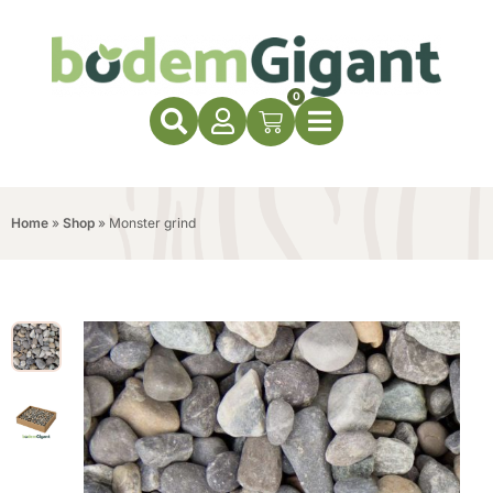
0
Home
»
Shop
»
Monster grind