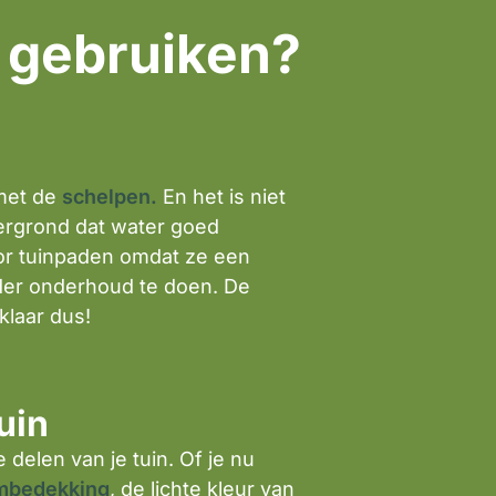
e gebruiken?
 met de
schelpen.
En het is niet
dergrond dat water goed
oor tuinpaden omdat ze een
nder onderhoud te doen. De
laar dus!
uin
delen van je tuin. Of je nu
mbedekking
, de lichte kleur van