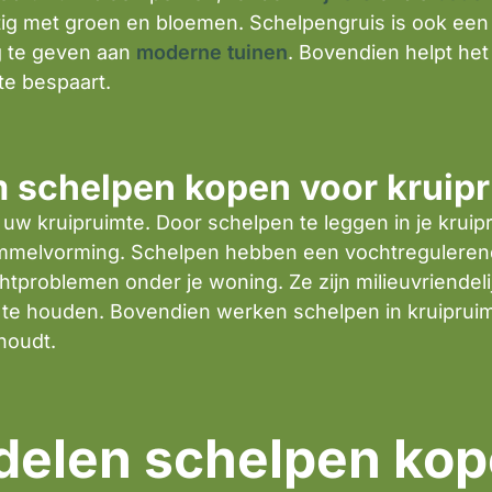
tig met groen en bloemen. Schelpengruis is ook ee
ing te geven aan
moderne tuinen
. Bovendien helpt het
ite bespaart.
schelpen kopen voor kruip
 uw kruipruimte. Door schelpen te leggen in je kruip
immelvorming. Schelpen hebben een vochtreguleren
chtproblemen onder je woning. Ze zijn milieuvriende
e houden. Bovendien werken schelpen in kruipruimte
 houdt.
delen schelpen kope