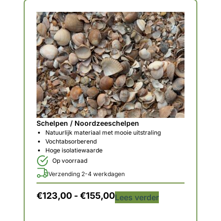
Schelpen / Noordzeeschelpen
Natuurlijk materiaal met mooie uitstraling
Vochtabsorberend
Hoge isolatiewaarde
Op voorraad
Verzending 2-4 werkdagen
€
123,00
-
€
155,00
Lees verder