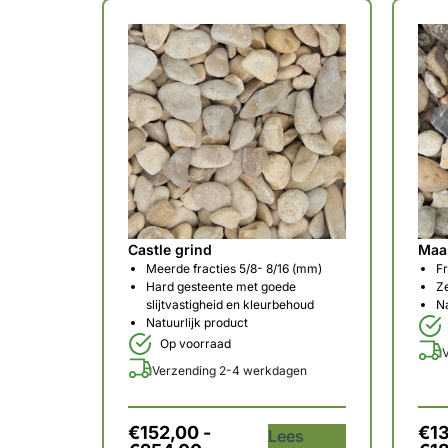
Castle grind
Maa
Meerde fracties 5/8- 8/16 (mm)
Fr
Hard gesteente met goede
Z
slijtvastigheid en kleurbehoud
Na
Natuurlijk product
Op voorraad
Verzending 2-4 werkdagen
€
152,00
-
€
1
Lees