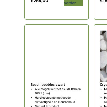
€
254,00
€
1
verder
Beach pebbles zwart
Crys
Alle mogelijke fracties 5/8, 8/16 en
Me
16/25 (mm)
(
Hard gesteente met goede
H
slijtvastigheid en kleurbehoud
sl
Natuurlijk product
Na