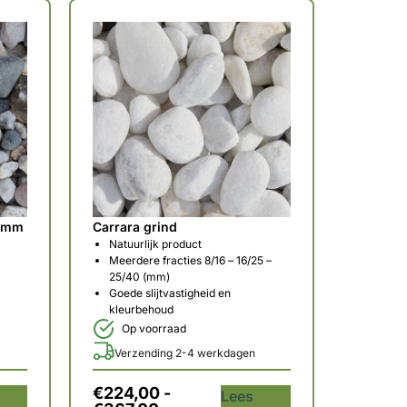
16mm
Carrara grind
Natuurlijk product
Meerdere fracties 8/16 – 16/25 –
25/40 (mm)
Goede slijtvastigheid en
kleurbehoud
Op voorraad
Verzending 2-4 werkdagen
€
224,00
-
Lees