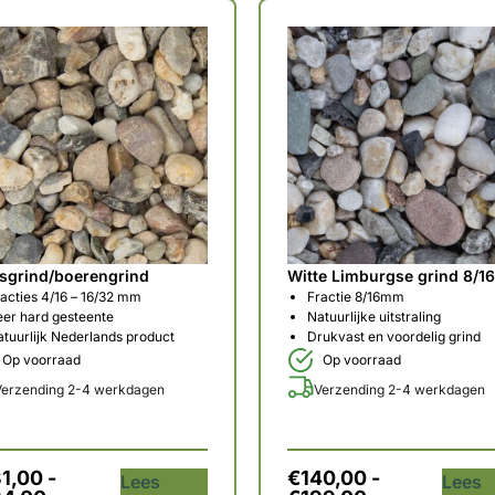
sgrind/boerengrind
Witte Limburgse grind 8/
acties 4/16 – 16/32 mm
Fractie 8/16mm
eer hard gesteente
Natuurlijke uitstraling
tuurlijk Nederlands product
Drukvast en voordelig grind
Op voorraad
Op voorraad
Verzending 2-4 werkdagen
Verzending 2-4 werkdagen
31,00
-
€
140,00
-
Lees
Lees