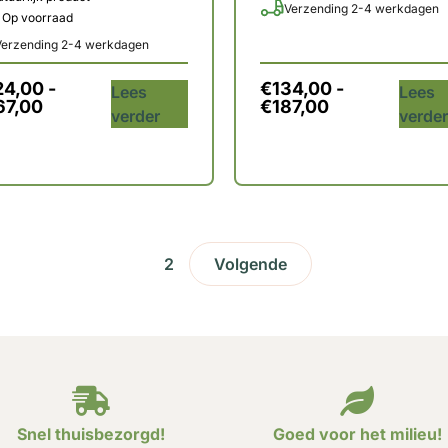
Verzending 2-4 werkdagen
Op voorraad
Verzending 2-4 werkdagen
24,00
-
€
134,00
-
Lees
Lees
67,00
€
187,00
verder
verde
1
2
Volgende
Snel thuisbezorgd!
Goed voor het milieu!