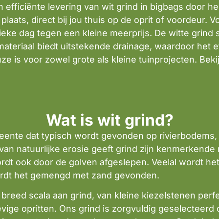
efficiënte levering van wit grind in bigbags door he
ats, direct bij jou thuis op de oprit of voordeur. V
ieke dag tegen een kleine meerprijs. De witte grind
e materiaal biedt uitstekende drainage, waardoor het e
e is voor zowel grote als kleine tuinprojecten. Bek
Wat is wit grind?
steente dat typisch wordt gevonden op rivierbodems
van natuurlijke erosie geeft grind zijn kenmerkende
rdt ook door de golven afgeslepen. Veelal wordt h
ordt het gemengd met zand gevonden.
reed scala aan grind, van kleine kiezelstenen perfe
evige opritten. Ons grind is zorgvuldig geselecteerd 