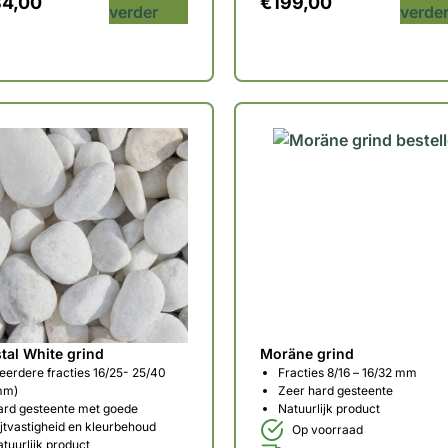
84,00
€
199,00
verder
verde
tal White grind
Moräne grind
erdere fracties 16/25- 25/40
Fracties 8/16 – 16/32 mm
mm)
Zeer hard gesteente
ard gesteente met goede
Natuurlijk product
ijtvastigheid en kleurbehoud
Op voorraad
tuurlijk product