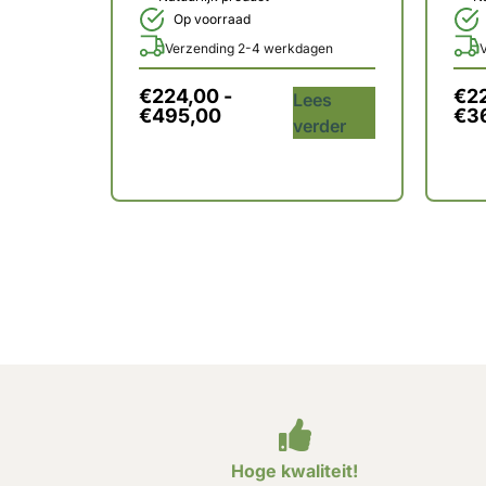
Op voorraad
Verzending 2-4 werkdagen
€
224,00
-
€
2
Lees
€
495,00
€
3
verder
Hoge kwaliteit!