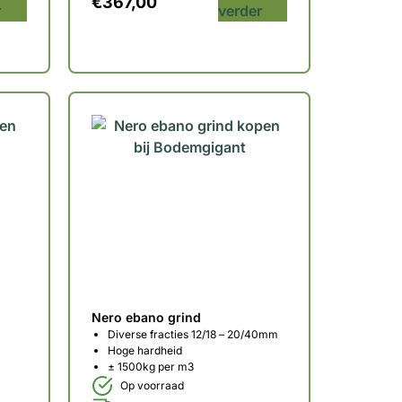
€
367,00
r
verder
Nero ebano grind
Diverse fracties 12/18 – 20/40mm
Hoge hardheid
± 1500kg per m3
Op voorraad