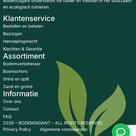
BodemGigant ondersteunt de tuinier en vakman in het duurzaam
en ecologisch tuinieren.
Klantenservice
Bestellen en betalen
Bezorgen
Herroepingsrecht
Klachten & Garantie
Assortiment
Bodemverbeteraar
Boomschors
Grind en split
Zand en grond
Informatie
Over ons
Contact
FAQ
2026 – BODEMGIGANT – ALL RIGHTS RESERVED
Privacy Policy
Algemene voorwaarden