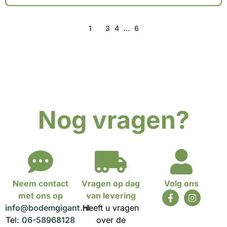
1
2
3
4
…
6
Nog vragen?
Neem contact
Vragen op dag
Volg ons
met ons op
van levering
info@bodemgigant.nl
Heeft u vragen
Tel:
06-58968128
over de