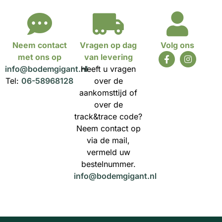
Neem contact
Vragen op dag
Volg ons
met ons op
van levering
info@bodemgigant.nl
Heeft u vragen
Tel:
06-58968128
over de
aankomsttijd of
over de
track&trace code?
Neem contact op
via de mail,
vermeld uw
bestelnummer.
info@bodemgigant.nl